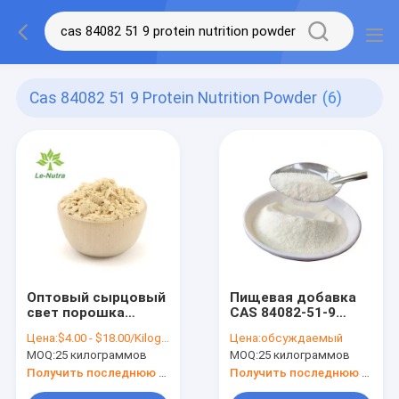
Cas 84082 51 9 Protein Nutrition Powder
(6)
Оптовый сырцовый
Пищевая добавка
свет порошка
CAS 84082-51-9
питания протеина -
пудрит оптовые
Цена:
$4.00 - $18.00/Kilograms
Цена:
обсуждаемый
желтый цвет CAS
сырцовые
MOQ:
25 килограммов
MOQ:
25 килограммов
84082-51-9
гликопротеиды
протеина Whey
Получить последнюю цену
Получить последнюю цену