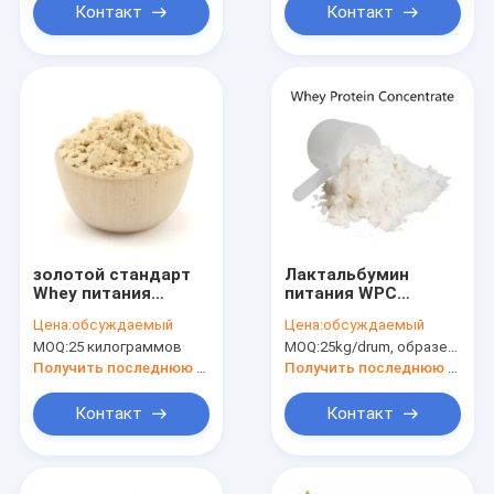
Контакт
Контакт
золотой стандарт
Лактальбумин
Whey питания
питания WPC
порошка питания
изолята порошка
Цена:
обсуждаемый
Цена:
обсуждаемый
протеина 90% 80%
протеина Whey 90%
MOQ:
25 килограммов
MOQ:
25kg/drum, образец доступно
оптимальный
оптимальный для
культуризма
Получить последнюю цену
Получить последнюю цену
Контакт
Контакт