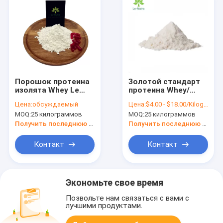
Порошок протеина
Золотой стандарт
изолята Whey Le
протеина Whey/
Nutra 90% для
порошок пищевой
Цена:
обсуждаемый
Цена:
$4.00 - $18.00/Kilograms
здания тела
добавки
MOQ:
25 килограммов
MOQ:
25 килограммов
Whey_Protein
Получить последнюю цену
Получить последнюю цену
Контакт
Контакт
Экономьте свое время
Позвольте нам связаться с вами с
лучшими продуктами.